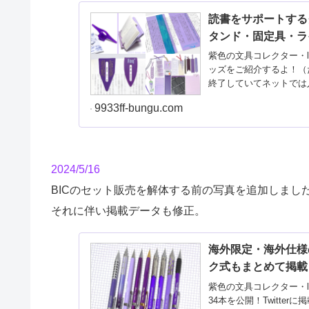
読書をサポートする
タンド・固定具・ラ
紫色の文具コレクター・l
ッズをご紹介するよ！（
終了していてネットでは
9933ff-bungu.com
2024/5/16
BICのセット販売を解体する前の写真を追加しまし
それに伴い掲載データも修正。
海外限定・海外仕様
ク式もまとめて掲載
紫色の文具コレクター・l
34本を公開！Twitt