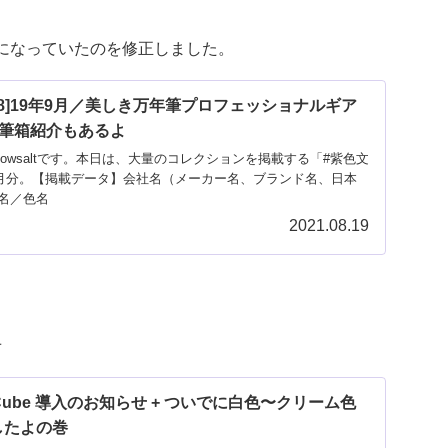
になっていたのを修正しました。
8]19年9月／美しき万年筆プロフェッショナルギア
筆箱紹介もあるよ
owsaltです。本日は、大量のコレクションを掲載する「#紫色文
年9月分。【掲載データ】会社名（メーカー名、ブランド名、日本
名／色名
2021.08.19
せ
e Cube 導入のお知らせ + ついでに白色〜クリーム色
したよの巻