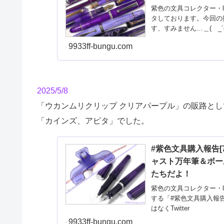
紫色の文具コレクター・l
タしております。今回の
す、すみません…＿( _´ω`
9933ff-bungu.com
2025/5/8
「ウカンムリクリップ クリアパープル」の販路と
「カインズ、アピタ」でした。
#紫色文具購入報告[
ャスト万年筆＆ボー
たちだよ！
紫色の文具コレクター・lo
する「#紫色文具購入報告
はなくTwitter
9933ff-bungu.com