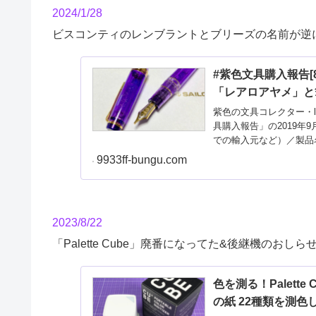
2024/1/28
ビスコンティのレンブラントとブリーズの名前が逆
#紫色文具購入報告[
「レアロアヤメ」と
紫色の文具コレクター・l
具購入報告」の2019
での輸入元など）／製品
9933ff-bungu.com
2023/8/22
「Palette Cube」廃番になってた&後継機のおしら
色を測る！Palett
の紙 22種類を測色