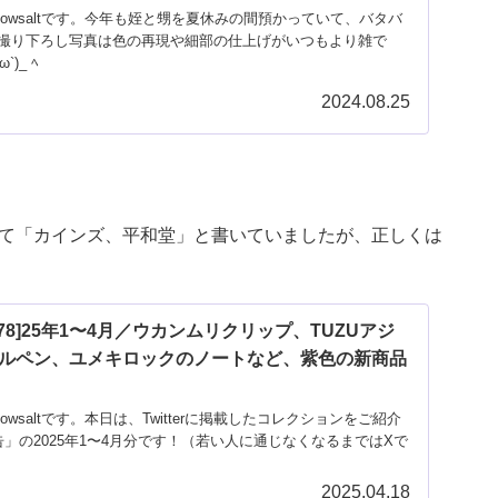
owsaltです。今年も姪と甥を夏休みの間預かっていて、バタバ
撮り下ろし写真は色の再現や細部の仕上げがいつもより雑で
)_ ﾍ
2024.08.25
して「カインズ、平和堂」と書いていましたが、正しくは
78]25年1〜4月／ウカンムリクリップ、TUZUアジ
ルペン、ユメキロックのノートなど、紫色の新商品
wsaltです。本日は、Twitterに掲載したコレクションをご紹介
」の2025年1〜4月分です！（若い人に通じなくなるまではXで
2025.04.18