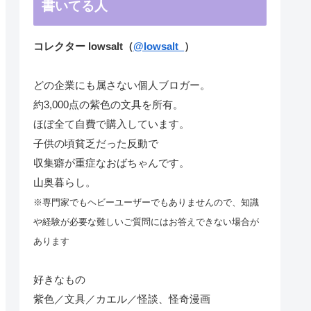
書いてる人
コレクター lowsalt（
@lowsalt_
）
どの企業にも属さない個人ブロガー。
約3,000点の紫色の文具を所有。
ほぼ全て自費で購入しています。
子供の頃貧乏だった反動で
収集癖が重症なおばちゃんです。
山奥暮らし。
※専門家でもヘビーユーザーでもありませんので、知識
や経験が必要な難しいご質問にはお答えできない場合が
あります
好きなもの
紫色／文具／カエル／怪談、怪奇漫画