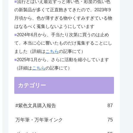
■
流行とはいえ最近ずっと薄い色・彩度の低い色
の新製品が多くて正直飽きてきたので、2023年9
月頃から、色が薄すぎる物やくすみすぎている物
はなるべく蒐集しないようにしています
■
2024年6月から、手当たり次第に買うのは止め
て、本当に心に響いたものだけ蒐集することにし
ました（詳細は
こちら
の記事にて）
■
2025年1月から、さらに活動を縮小しています
（詳細は
こちら
の記事にて）
カテゴリー
#紫色文具購入報告
87
万年筆・万年筆インク
75