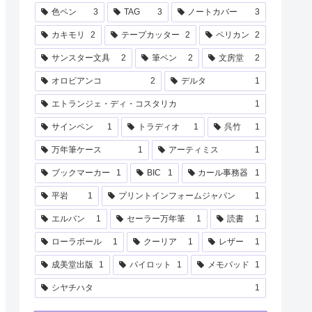
色ペン
3
TAG
3
ノートカバー
3
カキモリ
2
テープカッター
2
ペリカン
2
サンスター文具
2
筆ペン
2
文房堂
2
オロビアンコ
2
デルタ
1
エトランジェ・ディ・コスタリカ
1
サインペン
1
トラディオ
1
呉竹
1
万年筆ケース
1
アーティミス
1
ブックマーカー
1
BIC
1
カール事務器
1
平岩
1
プリントインフォームジャパン
1
エルバン
1
セーラー万年筆
1
読書
1
ローラボール
1
クーリア
1
レザー
1
成美堂出版
1
パイロット
1
メモパッド
1
シヤチハタ
1