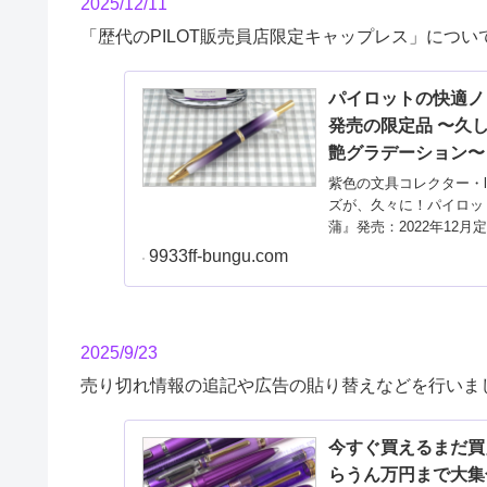
2025/12/11
「歴代のPILOT販売員店限定キャップレス」につ
パイロットの快適ノッ
発売の限定品 〜久
艶グラデーション〜
紫色の文具コレクター・l
ズが、久々に！パイロッ
蒲』発売：2022年12月
9933ff-bungu.com
2025/9/23
売り切れ情報の追記や広告の貼り替えなどを行いま
今すぐ買えるまだ買
らうん万円まで大集