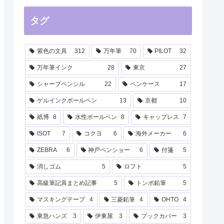
タグ
紫色の文具
312
万年筆
70
PILOT
32
万年筆インク
28
東京
27
シャープペンシル
22
ペンケース
17
ゲルインクボールペン
13
京都
10
紙博
8
水性ボールペン
8
キャップレス
7
ISOT
7
コクヨ
6
海外メーカー
6
ZEBRA
6
神戸ペンショー
6
付箋
5
消しゴム
5
ロフト
5
高級筆記具まとめ記事
5
トンボ鉛筆
5
マスキングテープ
4
三菱鉛筆
4
OHTO
4
東急ハンズ
3
伊東屋
3
ブックカバー
3