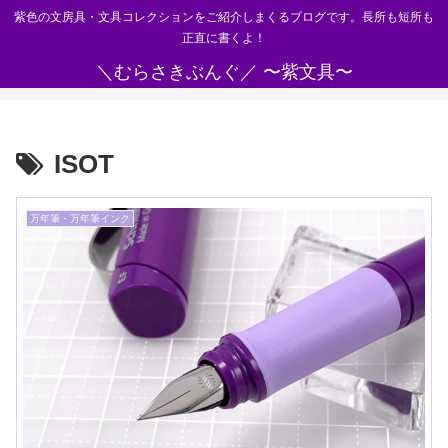
紫色の文房具・文具コレクションをご紹介しまくるブログです。長所も短所も
正直に書くよ！
＼むらさきぶんぐ／ 〜紫文具〜
ISOT
万年筆・万年筆インク