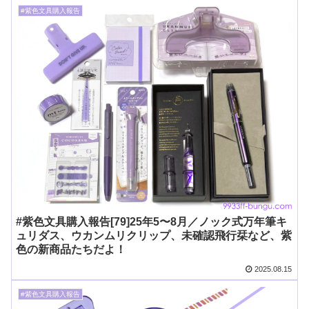
#紫色文具購入報告
#紫色文具購入報告[79]25年5〜8月／ノック式万年筆キ
ュリダス、ウカンムリクリップ、未確認飛行栞など、紫
色の新商品たちだよ！
2025.08.15
#紫色文具購入報告