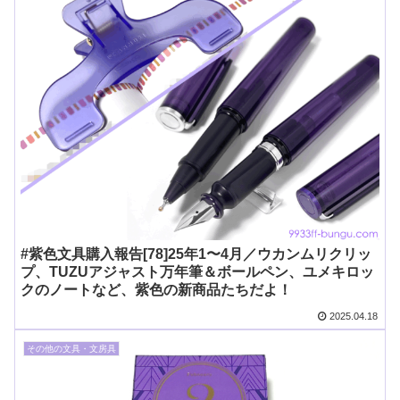
#紫色文具購入報告[78]25年1〜4月／ウカンムリクリッ
プ、TUZUアジャスト万年筆＆ボールペン、ユメキロッ
クのノートなど、紫色の新商品たちだよ！
2025.04.18
その他の文具・文房具