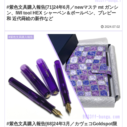
#紫色文具購入報告[71]24年6月／newマステ mt ガンシ
ン、IWI tool HEX シャーペン＆ボールペン、プレピー
和 近代蒔絵の新作など
2024.07.02
#紫色文具購入報告
#紫色文具購入報告[68]24年3月／カヴェコGoldspot限