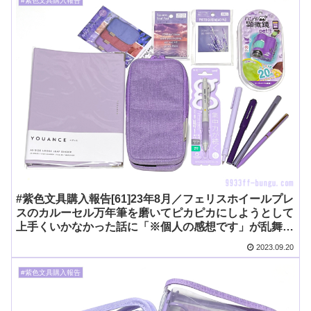
#紫色文具購入報告
#紫色文具購入報告[61]23年8月／フェリスホイールプレ
スのカルーセル万年筆を磨いてピカピカにしようとして
上手くいかなかった話に「※個人の感想です」が乱舞す
る
2023.09.20
#紫色文具購入報告