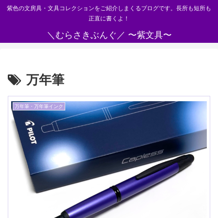
紫色の文房具・文具コレクションをご紹介しまくるブログです。長所も短所も
正直に書くよ！
＼むらさきぶんぐ／ 〜紫文具〜
万年筆
万年筆・万年筆インク