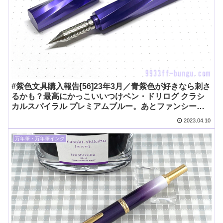
#紫色文具購入報告[56]23年3月／青紫色が好きなら刺さ
るかも？最高にかっこいいつけペン・ドリログ クラシ
カルスパイラル プレミアムブルー。あとファンシー文
具界隈について語る
2023.04.10
万年筆・万年筆インク