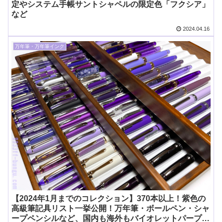
定やシステム手帳サントシャペルの限定色「フクシア」
など
2024.04.16
万年筆・万年筆インク
【2024年1月までのコレクション】370本以上！紫色の
高級筆記具リスト一挙公開！万年筆・ボールペン・シャ
ープペンシルなど、国内も海外もバイオレットパープル