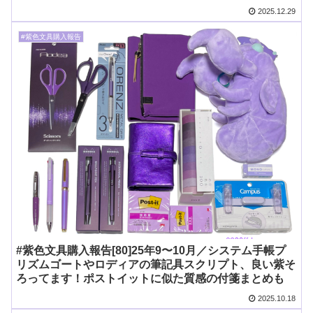
2025.12.29
#紫色文具購入報告
#紫色文具購入報告[80]25年9〜10月／システム手帳プ
リズムゴートやロディアの筆記具スクリプト、良い紫そ
ろってます！ポストイットに似た質感の付箋まとめも
2025.10.18