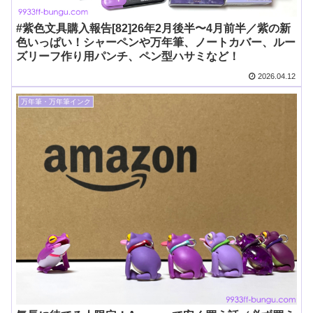
#紫色文具購入報告[82]26年2月後半〜4月前半／紫の新
色いっぱい！シャーペンや万年筆、ノートカバー、ルー
ズリーフ作り用パンチ、ペン型ハサミなど！
2026.04.12
万年筆・万年筆インク