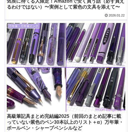
気長に待てる人限定！Amazonで安く買う話（必ず買え
るわけではない）〜実例として紫色の文具を添えて〜
2026.01.22
万年筆・万年筆インク
高級筆記具まとめ完結編2025（前回のまとめ記事に載
っていない紫色のペン30本以上のリスト＋α）万年筆・
ボールペン・シャープペンシルなど