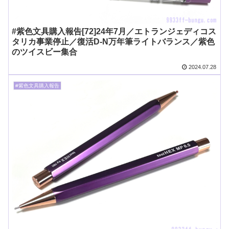
#紫色文具購入報告[72]24年7月／エトランジェディコス
タリカ事業停止／復活D-N万年筆ライトバランス／紫色
のツイスビー集合
2024.07.28
#紫色文具購入報告