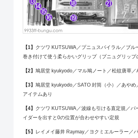
【1】
クツワ KUTSUWA／プニュスパイラル／ブル
巻き付けて使う柔らかいグリップ（プニュグリップ
【2】
鳩居堂 kyukyodo／マル鳩ノート／松紋唐草
【3】
鳩居堂 kyukyodo／SATO 封筒（小）／あや
アイテムあり
【4】
クツワ KUTSUWA／波線も引ける直定規／パー
イダーを出すと0の位置が合わせやすい定規
【5】
レイメイ藤井 Raymay／ヨクミエルーラー／パ