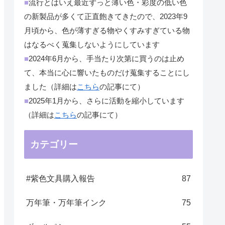
■
流行とはいえ最近ずっと薄い色・彩度の低い色
の新製品が多くて正直飽きてきたので、2023年9
月頃から、色が薄すぎる物やくすみすぎている物
はなるべく蒐集しないようにしています
■
2024年6月から、手当たり次第に買うのは止め
て、本当に心に響いたものだけ蒐集することにし
ました（詳細は
こちら
の記事にて）
■
2025年1月から、さらに活動を縮小しています
（詳細は
こちら
の記事にて）
カテゴリー
#紫色文具購入報告
87
万年筆・万年筆インク
75