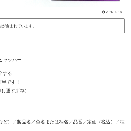
2026.02.18
告が含まれています。
ヒャッハー！
介する
月前半です！
で押し通す所存）
など）／製品名／色名または柄名／品番／定価（税込）／種