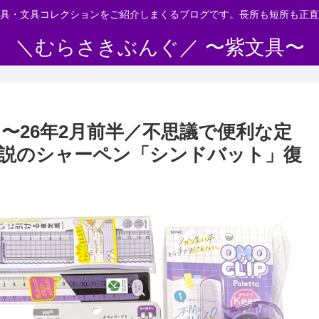
具・文具コレクションをご紹介しまくるブログです。長所も短所も正直
＼むらさきぶんぐ／ 〜紫文具〜
1月〜26年2月前半／不思議で便利な定
説のシャーペン「シンドバット」復