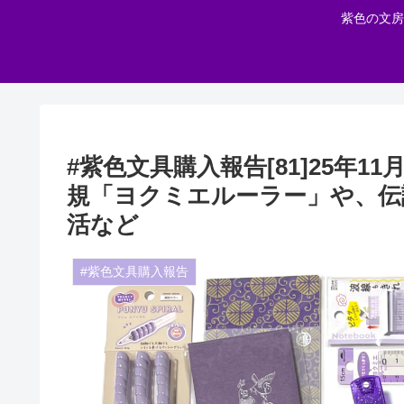
紫色の文房
#紫色文具購入報告[81]25年1
規「ヨクミエルーラー」や、伝
活など
#紫色文具購入報告