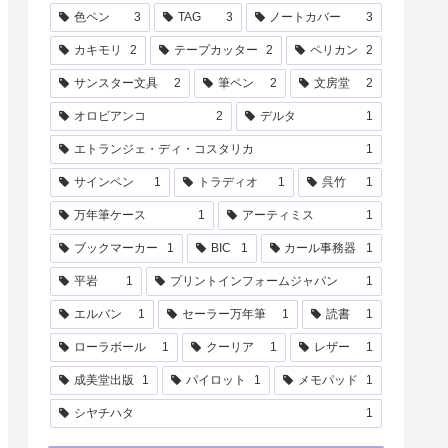
色ペン
3
TAG
3
ノートカバー
3
カキモリ
2
テープカッター
2
ペリカン
2
サンスター文具
2
筆ペン
2
文房堂
2
オロビアンコ
2
デルタ
1
エトランジェ・ディ・コスタリカ
1
サインペン
1
トラディオ
1
呉竹
1
万年筆ケース
1
アーティミス
1
ブックマーカー
1
BIC
1
カール事務器
1
平岩
1
プリントインフォームジャパン
1
エルバン
1
セーラー万年筆
1
読書
1
ローラボール
1
クーリア
1
レザー
1
成美堂出版
1
パイロット
1
メモパッド
1
シヤチハタ
1