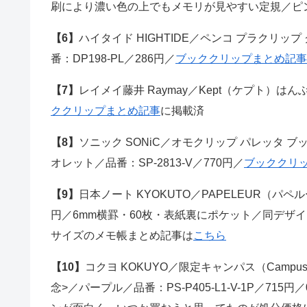
刷により濃い色の上でもメモリが見やすい定規／ピ
【6】
ハイタイド HIGHTIDE／ペンコ プラクリップ グリッタ
番：DP198-PL／286円／
ブッククリップまとめ記事
【7】
レイメイ藤井 Raymay／Kept（ケプト）は
ククリップまとめ記事
に掲載済
【8】
ソニック SONiC／オモクリップ パレッタ ブック
オレット／品番：SP-2813-V／770円／
ブッククリ
【9】
日本ノート KYOKUTO／PAPELEUR（パペ
円／6mm横罫・60枚・表紙裏にポケット／同デザ
サイズのメモ帳まとめ記事は
こちら
【10】
コクヨ KOKUYO／限定キャンパス（Cam
念>／パープル／品番：PS-P405-L1-V-1P／7