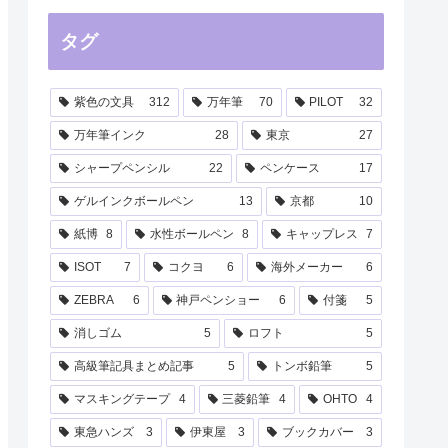
タグ
紫色の文具
312
万年筆
70
PILOT
32
万年筆インク
28
東京
27
シャープペンシル
22
ペンケース
17
ゲルインクボールペン
13
京都
10
紙博
8
水性ボールペン
8
キャップレス
7
ISOT
7
コクヨ
6
海外メーカー
6
ZEBRA
6
神戸ペンショー
6
付箋
5
消しゴム
5
ロフト
5
高級筆記具まとめ記事
5
トンボ鉛筆
5
マスキングテープ
4
三菱鉛筆
4
OHTO
4
東急ハンズ
3
伊東屋
3
ブックカバー
3