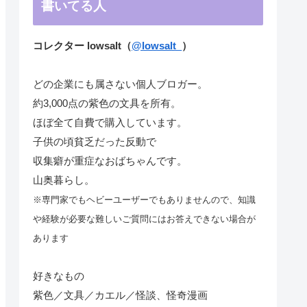
書いてる人
コレクター lowsalt（
@lowsalt_
）
どの企業にも属さない個人ブロガー。
約3,000点の紫色の文具を所有。
ほぼ全て自費で購入しています。
子供の頃貧乏だった反動で
収集癖が重症なおばちゃんです。
山奥暮らし。
※専門家でもヘビーユーザーでもありませんので、知識
や経験が必要な難しいご質問にはお答えできない場合が
あります
好きなもの
紫色／文具／カエル／怪談、怪奇漫画