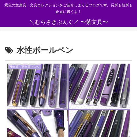
紫色の文房具・文具コレクションをご紹介しまくるブログです。長所も短所も
正直に書くよ！
＼むらさきぶんぐ／ 〜紫文具〜
水性ボールペン
万年筆・万年筆インク