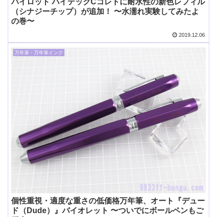
パイロット ハイテックCコレトに耐水性の新色レフィル
（シナジーチップ）が追加！ 〜水濡れ実験してみたよ
の巻〜
2019.12.06
万年筆・万年筆インク
個性重視・適度な重さの低価格万年筆、オート『デュー
ド（Dude）』バイオレット 〜ついでにボールペンもご