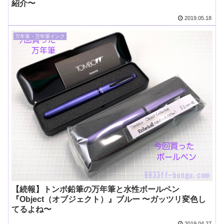
紹介〜
2019.05.18
万年筆・万年筆インク
【続報】トンボ鉛筆の万年筆と水性ボールペン
『Object（オブジェクト）』ブルー 〜ガッツリ変色し
てるよね〜
2019.04.27