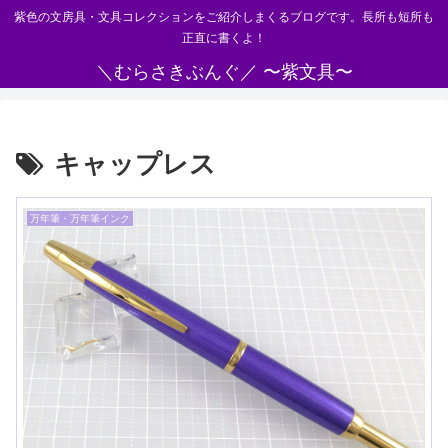
紫色の文房具・文具コレクションをご紹介しまくるブログです。長所も短所も
正直に書くよ！
＼むらさきぶんぐ／ 〜紫文具〜
キャップレス
万年筆・万年筆インク