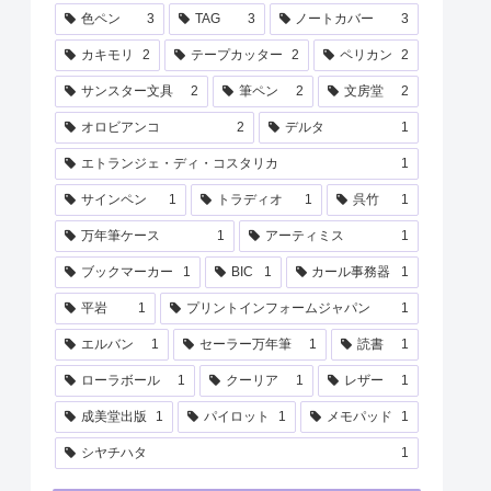
色ペン
3
TAG
3
ノートカバー
3
カキモリ
2
テープカッター
2
ペリカン
2
サンスター文具
2
筆ペン
2
文房堂
2
オロビアンコ
2
デルタ
1
エトランジェ・ディ・コスタリカ
1
サインペン
1
トラディオ
1
呉竹
1
万年筆ケース
1
アーティミス
1
ブックマーカー
1
BIC
1
カール事務器
1
平岩
1
プリントインフォームジャパン
1
エルバン
1
セーラー万年筆
1
読書
1
ローラボール
1
クーリア
1
レザー
1
成美堂出版
1
パイロット
1
メモパッド
1
シヤチハタ
1