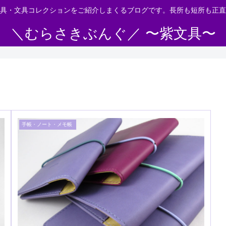
具・文具コレクションをご紹介しまくるブログです。長所も短所も正直
＼むらさきぶんぐ／ 〜紫文具〜
手帳・ノート・メモ帳 ​