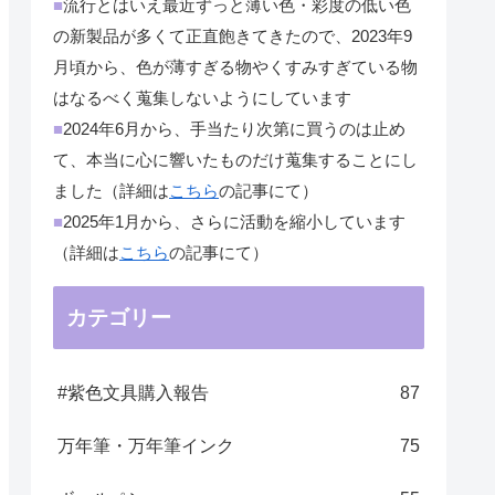
■
流行とはいえ最近ずっと薄い色・彩度の低い色
の新製品が多くて正直飽きてきたので、2023年9
月頃から、色が薄すぎる物やくすみすぎている物
はなるべく蒐集しないようにしています
■
2024年6月から、手当たり次第に買うのは止め
て、本当に心に響いたものだけ蒐集することにし
ました（詳細は
こちら
の記事にて）
■
2025年1月から、さらに活動を縮小しています
（詳細は
こちら
の記事にて）
カテゴリー
#紫色文具購入報告
87
万年筆・万年筆インク
75