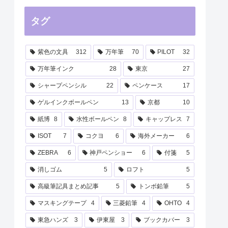
タグ
紫色の文具
312
万年筆
70
PILOT
32
万年筆インク
28
東京
27
シャープペンシル
22
ペンケース
17
ゲルインクボールペン
13
京都
10
紙博
8
水性ボールペン
8
キャップレス
7
ISOT
7
コクヨ
6
海外メーカー
6
ZEBRA
6
神戸ペンショー
6
付箋
5
消しゴム
5
ロフト
5
高級筆記具まとめ記事
5
トンボ鉛筆
5
マスキングテープ
4
三菱鉛筆
4
OHTO
4
東急ハンズ
3
伊東屋
3
ブックカバー
3