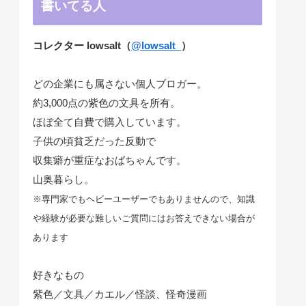
書いてる人
コレクター lowsalt（
@lowsalt_
）
どの企業にも属さない個人ブロガー。
約3,000点の紫色の文具を所有。
ほぼ全て自費で購入しています。
子供の頃貧乏だった反動で
収集癖が重症なおばちゃんです。
山奥暮らし。
※専門家でもヘビーユーザーでもありませんので、知識
や経験が必要な難しいご質問にはお答えできない場合が
あります
好きなもの
紫色／文具／カエル／怪談、怪奇漫画