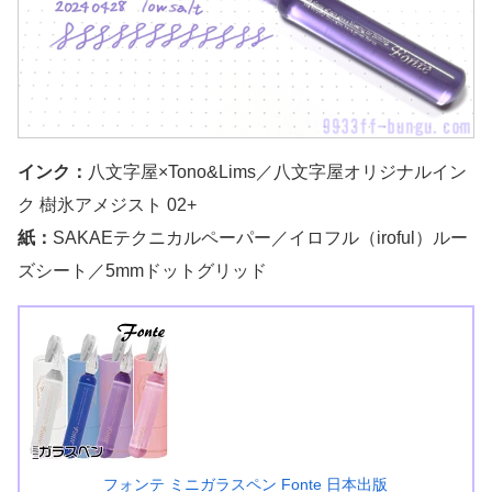
インク：
八文字屋×Tono&Lims／八文字屋オリジナルイン
ク 樹氷アメジスト 02+
紙：
SAKAEテクニカルペーパー／イロフル（iroful）ルー
ズシート／5mmドットグリッド
フォンテ ミニガラスペン Fonte 日本出版