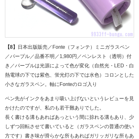
【8】
日本出版販売／Fonte（フォンテ）ミニガラスペン
／パープル／品番不明／1,980円／ペンレスト（透明）付
き／パープルは光源によって色が変化（自然光・LED・白
熱電球の下では紫色、蛍光灯の下では水色）コロンとした
小さなガラスペン。軸にFonteのロゴ入り
ペン先がインクをあまり吸い上げないというレビューを見
かけたのですが、私のも若干難ありでした。
長く書ける溝もあればあっという間に掠れる溝もあり、少
しずつ回転させて書いていると（ガラスペンの普通の使い
方です）書き味が滑らかな所もあればガリッガリな所もあ