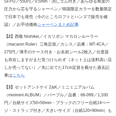
SFPU／550円／0.5mm・消しゴム付き／あらゆる角度の
圧力から芯を守るシャーペン／韓国限定カラーを数量限定
で日本でも発売（今のところロフトとハンズで販売を確
認）／お手頃価格
シャーペンまとめ記事
【2】
西敬 Nishikei／イカリボシ マカロンルーラー
（macaron Ruler）三角定規／カシス／品番：MT-4CA／
275円／薄手のケース付き・お名前シール2枚入／分度器
も存在しますがまだ見つけられず（ネット上は送料高い店
しか売ってない）／先に出てた17cm定規を載せた過去記
事は
こちら
【3】
ゼットアンドケイ Z&K／ミニミニアルバム
（minimini ALBUM）／パープル／品番：66-099／1,100
円／台紙サイズ50×50mm・ブラックのフリー台紙14ペー
ジ・ストラップ付き／大きいサイズ（台紙120×90mm）も