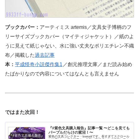
ブックカバー：
アーティミス artemis／文具女子博柄のフ
リーサイズブックカバー（マイティジャケット）／紙のよ
うに見えて紙じゃない、水に強い丈夫なポリエチレン不織
布／掲載した
過去記事
本：
平成怪奇小説傑作集1
／創元推理文庫／まだ読み始め
たばかりなので内容についてはなんとも言えません
ではまた次回！
『#紫色文具購入報告』記事一覧 〜どこを見ても
パープルだらけの紫沼！〜
紫色の文具コレクター・lowsaltです。長すぎてスクロール