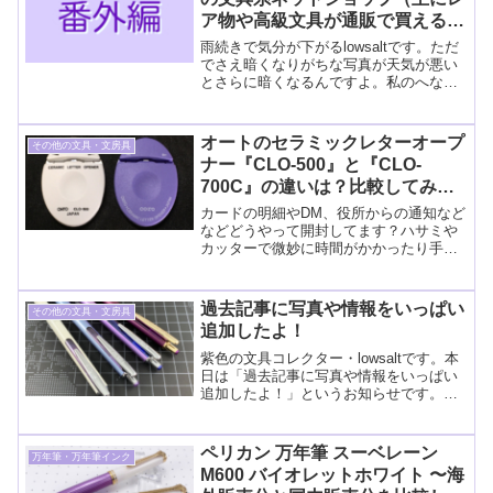
ア物や高級文具が通販で買えるお
店）
雨続きで気分が下がるlowsaltです。ただ
でさえ暗くなりがちな写真が天気が悪い
とさらに暗くなるんですよ。私のへなち
ょこな技術では修正不可能なほど……な
のでブログ用の新たな撮影がなかなかで
きません。Twitter用の簡単なのなら撮れ
オートのセラミックレターオープ
その他の文具・文房具
るんだけ
ナー『CLO-500』と『CLO-
700C』の違いは？比較してみた
よ ​
カードの明細やDM、役所からの通知など
などどうやって開封してます？ハサミや
カッターで微妙に時間がかかったり手で
バリバリ破って見栄えが悪かったり……
そんな人にオススメなのがオート
（OHTO）のセラミックレターオープナ
過去記事に写真や情報をいっぱい
その他の文具・文房具
ーです。​左が『CLO-5
追加したよ！
紫色の文具コレクター・lowsaltです。本
日は「過去記事に写真や情報をいっぱい
追加したよ！」というお知らせです。過
去記事への追記・修正などの更新記録は
いつもはおしらせページに載せるだけな
のですが今日はたくさん更新したのでこ
ペリカン 万年筆 スーベレーン
万年筆・万年筆インク
こでも宣伝しちゃ
M600 バイオレットホワイト 〜海