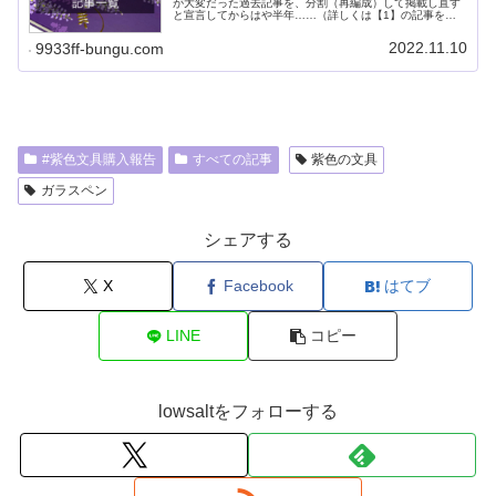
が大変だった過去記事を、分割（再編成）して掲載し直す
と宣言してからはや半年……（詳しくは【1】の記事をご
覧ください）やっと、再編成が完了しま
2022.11.10
9933ff-bungu.com
#紫色文具購入報告
すべての記事
紫色の文具
ガラスペン
シェアする
X
Facebook
はてブ
LINE
コピー
lowsaltをフォローする