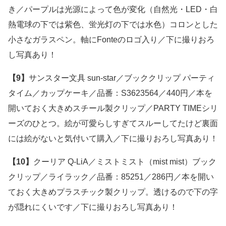
き／パープルは光源によって色が変化（自然光・LED・白
熱電球の下では紫色、蛍光灯の下では水色）コロンとした
小さなガラスペン。軸にFonteのロゴ入り／下に撮りおろ
し写真あり！
【9】
サンスター文具 sun-star／ブッククリップ パーティ
タイム／カップケーキ／品番：S3623564／440円／本を
開いておく大きめスチール製クリップ／PARTY TIMEシリ
ーズのひとつ。絵が可愛らしすぎてスルーしてたけど裏面
には絵がないと気付いて購入／下に撮りおろし写真あり！
【10】
クーリア Q-LiA／ミストミスト（mist mist）ブック
クリップ／ライラック／品番：85251／286円／本を開い
ておく大きめプラスチック製クリップ。透けるので下の字
が隠れにくいです／下に撮りおろし写真あり！