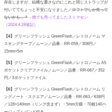
存在しますが、結構な重さなのにこれと同じストラップが
付いててちょっと不安になりました／
ロフトでしか売って
ないかも…？
→他でも売ってましたスミマセン
（2024.4.29追記）
【4】
グリーンフラッシュ GreenFlash／レトロノーム マ
スキングテープ／ムーン／品番：RR-059／308円／
15mm×5m
【5】
グリーンフラッシュ GreenFlash／レトロノーム A5
ポケットクリアファイル／ムーン／品番：RR-067／352
円／3ポケットファイル
【6】
グリーンフラッシュ GreenFlash／レトロノーム リ
ングノート・スクエア／ムーン／品番：RR-063／638円
／128×140mm（リング含まず）・5mm方眼・70枚140ペ
ージ・ゴムバンド付き