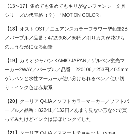
【13〜17】集めても集めてもキリがないファンシー文具
シリーズの代表格（？）「MOTiON COLOR」
【18】
オスト OST／ニュアンスカラーフラワー型鉛筆2B
／パープル／品番：4729908／66円／削りカスが花びら
のような形になる鉛筆
【19】
カミオジャパン KAMIO JAPAN／ゲルペン蛍光マ
ーカー2WAY／パープル／品番：220106／253円／0.5mm
ゲルペンと水性マーカーが使い分けられるペン／使い切
り・インク色は赤紫系
【20】
クーリア Q-LiA／ソフトカラーマーカー／ソフトパ
ープル／品番：82241／132円／あまり見ない形なので買
ってみたけどインクはほぼピンクでした
【21】
クーリア Q-LiA／スマートチョキット（smart