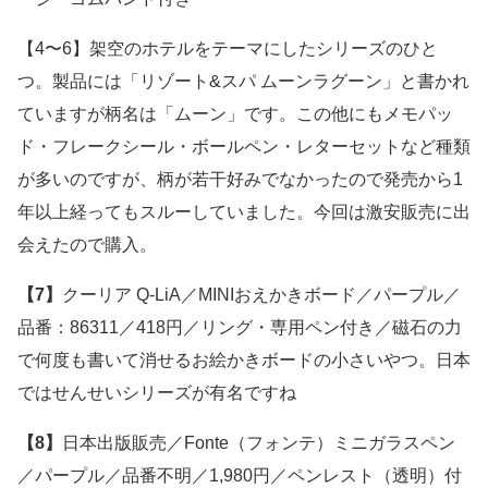
【4〜6】架空のホテルをテーマにしたシリーズのひと
つ。製品には「リゾート&スパ ムーンラグーン」と書かれ
ていますが柄名は「ムーン」です。この他にもメモパッ
ド・フレークシール・ボールペン・レターセットなど種類
が多いのですが、柄が若干好みでなかったので発売から1
年以上経ってもスルーしていました。今回は激安販売に出
会えたので購入。
【7】
クーリア Q-LiA／MINIおえかきボード／パープル／
品番：86311／418円／リング・専用ペン付き／磁石の力
で何度も書いて消せるお絵かきボードの小さいやつ。日本
ではせんせいシリーズが有名ですね
【8】
日本出版販売／Fonte（フォンテ）ミニガラスペン
／パープル／品番不明／1,980円／ペンレスト（透明）付