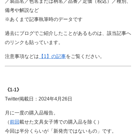
／製品名／色名または柄名／品番／定価（税込）／種別、
備考や解説など
※あくまで記事執筆時のデータです
過去にブログでご紹介したことがあるものは、該当記事へ
のリンクも貼っています。
注意事項などは
【1】の記事
をご覧ください。
《1-1》
Twitter掲載日：2024年4月26日
月に一度の購入品報告。
（
前回
載せた文具女子博での購入品を除く）
今回は半分くらいが「新発売ではないもの」です。