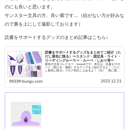
のにも良いと思います。
サンスター文具の方、良い紫です…（絵がない方が好みな
ので裏を上にして撮影しております）
読書をサポートするグッズのまとめ記事はこちら↓
読書をサポートするグッズをまとめてご紹介（た
だし紫色に限る）〜スタンド・固定具・ライト・
リーディングルーラー・ルーペ・しおり等〜
紫色の文具コレクター・lowsaltです。本日は、読書をサポ
ート（助ける・補助）するグッズをご紹介するよ！（ただ
し紫色に限る）ブログ初出しもあるよ！《注》・既に製造
終了していてネットでは入手が難しいも
2023.12.21
9933ff-bungu.com