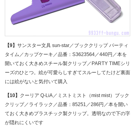
【9】
サンスター文具 sun-star／ブッククリップ パーティ
タイム／カップケーキ／品番：S3623564／440円／本を
開いておく大きめスチール製クリップ／PARTY TIMEシリ
ーズのひとつ。絵が可愛らしすぎてスルーしてたけど裏面
には絵がないと気付いて購入
【10】
クーリア Q-LiA／ミストミスト（mist mist）ブック
クリップ／ライラック／品番：85251／286円／本を開い
ておく大きめプラスチック製クリップ。透明なので下の字
が隠れにくいです