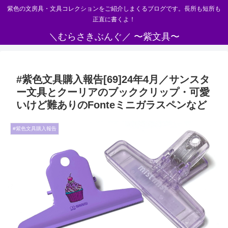
紫色の文房具・文具コレクションをご紹介しまくるブログです。長所も短所も
正直に書くよ！
＼むらさきぶんぐ／ 〜紫文具〜
#紫色文具購入報告[69]24年4月／サンスタ
ー文具とクーリアのブッククリップ・可愛
いけど難ありのFonteミニガラスペンなど
#紫色文具購入報告