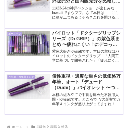
外販売分と国内販売分を比較した
ら箱以外にも違いが！の巻〜
11/23-24の神戸ペンショーが楽しみな
lowsaltですウフフ。さて本日は……ここ
に箱が二つあるじゃろ？これを開けると
な……↓↓ドギャーーーン！というわけで
ペリカンM600バイオレットホワイトの海
外販売分と国内販売分を手に入れまし
パイロット「ドクターグリップシ
ボールペン
た！＿
リーズ（Dr.GRIP）」の紫色系ま
とめ 〜疲れにくい上にデコって
着せ替えて遊べる筆記具〜／写真
紫色大好きlowsaltです。本日の主役はパ
65枚
イロットのドクターグリップ！「人間工
学に基づいて開発された」「疲れにくい
筆記具」です。（パイロット公式サイト
より引用）シャープペンもボールペンも
複合ペンもあり定番品だけでも種類が多
個性重視・適度な重さの低価格万
万年筆・万年筆インク
いのに廃番、限定
年筆、オート『デュード
（Dude）』バイオレット 〜つい
でにボールペンもご紹介〜
本棚の組み立てで手首を痛めた不器用人
間・lowsaltです。ところでTVの影響で万
年筆＆インクが盛り上がってますね！実
際売れているのかどうかは知りませんが
ここ数日、万年筆のツイートが急増して
いるので話題になっていることは確かで
す。※情報収集
ホーム
#紫色文具購入報告