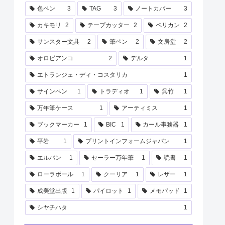
色ペン
3
TAG
3
ノートカバー
3
カキモリ
2
テープカッター
2
ペリカン
2
サンスター文具
2
筆ペン
2
文房堂
2
オロビアンコ
2
デルタ
1
エトランジェ・ディ・コスタリカ
1
サインペン
1
トラディオ
1
呉竹
1
万年筆ケース
1
アーティミス
1
ブックマーカー
1
BIC
1
カール事務器
1
平岩
1
プリントインフォームジャパン
1
エルバン
1
セーラー万年筆
1
読書
1
ローラボール
1
クーリア
1
レザー
1
成美堂出版
1
パイロット
1
メモパッド
1
シヤチハタ
1