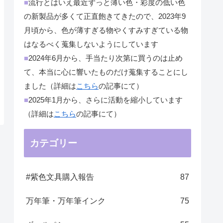
■
流行とはいえ最近ずっと薄い色・彩度の低い色
の新製品が多くて正直飽きてきたので、2023年9
月頃から、色が薄すぎる物やくすみすぎている物
はなるべく蒐集しないようにしています
■
2024年6月から、手当たり次第に買うのは止め
て、本当に心に響いたものだけ蒐集することにし
ました（詳細は
こちら
の記事にて）
■
2025年1月から、さらに活動を縮小しています
（詳細は
こちら
の記事にて）
カテゴリー
#紫色文具購入報告
87
万年筆・万年筆インク
75