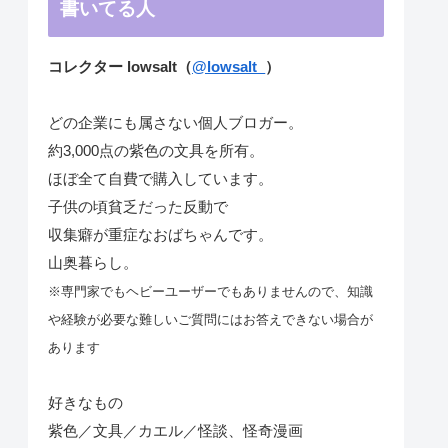
書いてる人
コレクター lowsalt（
@lowsalt_
）
どの企業にも属さない個人ブロガー。
約3,000点の紫色の文具を所有。
ほぼ全て自費で購入しています。
子供の頃貧乏だった反動で
収集癖が重症なおばちゃんです。
山奥暮らし。
※専門家でもヘビーユーザーでもありませんので、知識
や経験が必要な難しいご質問にはお答えできない場合が
あります
好きなもの
紫色／文具／カエル／怪談、怪奇漫画