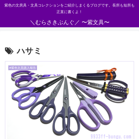
紫色の文房具・文具コレクションをご紹介しまくるブログです。長所も短所も
正直に書くよ！
＼むらさきぶんぐ／ 〜紫文具〜
ハサミ
#紫色文具購入報告