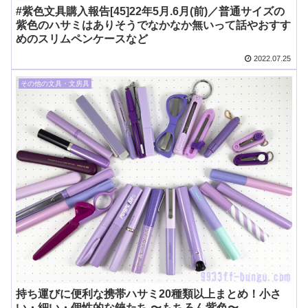
#紫色文具購入報告[45]22年5月.6月(前)／普通サイズの
紫色のハサミはありそうでなかなか無いって話やおすす
めのスリムペンケースなど
2022.07.25
その他の文具・文房具
持ち運びに便利な携帯ハサミ20種類以上まとめ！小さ
い・細い・個性的な鋏たち 〜もちろん紫色〜