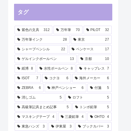
タグ
紫色の文具
312
万年筆
70
PILOT
32
万年筆インク
28
東京
27
シャープペンシル
22
ペンケース
17
ゲルインクボールペン
13
京都
10
紙博
8
水性ボールペン
8
キャップレス
7
ISOT
7
コクヨ
6
海外メーカー
6
ZEBRA
6
神戸ペンショー
6
付箋
5
消しゴム
5
ロフト
5
高級筆記具まとめ記事
5
トンボ鉛筆
5
マスキングテープ
4
三菱鉛筆
4
OHTO
4
東急ハンズ
3
伊東屋
3
ブックカバー
3