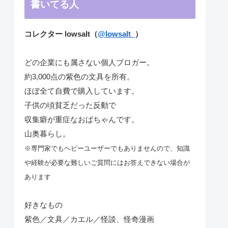
書いてる人
コレクター lowsalt（
@lowsalt_
）
どの企業にも属さない個人ブロガー。
約3,000点の紫色の文具を所有。
ほぼ全て自費で購入しています。
子供の頃貧乏だった反動で
収集癖が重症なおばちゃんです。
山奥暮らし。
※専門家でもヘビーユーザーでもありませんので、知識
や経験が必要な難しいご質問にはお答えできない場合が
あります
好きなもの
紫色／文具／カエル／怪談、怪奇漫画