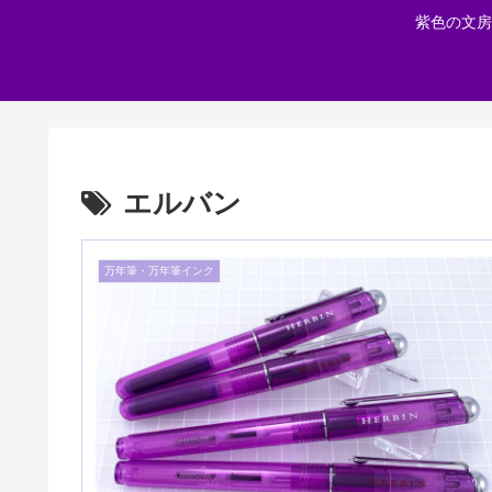
紫色の文房
エルバン
万年筆・万年筆インク