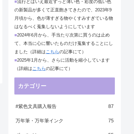
■
流行とはいえ最近ずっと薄い色・彩度の低い色
の新製品が多くて正直飽きてきたので、2023年9
月頃から、色が薄すぎる物やくすみすぎている物
はなるべく蒐集しないようにしています
■
2024年6月から、手当たり次第に買うのは止め
て、本当に心に響いたものだけ蒐集することにし
ました（詳細は
こちら
の記事にて）
■
2025年1月から、さらに活動を縮小しています
（詳細は
こちら
の記事にて）
カテゴリー
#紫色文具購入報告
87
万年筆・万年筆インク
75