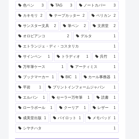
色ペン
3
TAG
3
ノートカバー
3
カキモリ
2
テープカッター
2
ペリカン
2
サンスター文具
2
筆ペン
2
文房堂
2
オロビアンコ
2
デルタ
1
エトランジェ・ディ・コスタリカ
1
サインペン
1
トラディオ
1
呉竹
1
万年筆ケース
1
アーティミス
1
ブックマーカー
1
BIC
1
カール事務器
1
平岩
1
プリントインフォームジャパン
1
エルバン
1
セーラー万年筆
1
読書
1
ローラボール
1
クーリア
1
レザー
1
成美堂出版
1
パイロット
1
メモパッド
1
シヤチハタ
1